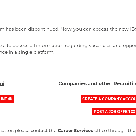
m has been discontinued. Now, you can access the new IBS
ble to access all information regarding vacancies and oppor
ce in a single platform.
ni
Companies and other Recruitin
UNT
CREATE A COMPANY ACCO
POST A JOB OFFER
matter, please contact the
Career Services
office through the