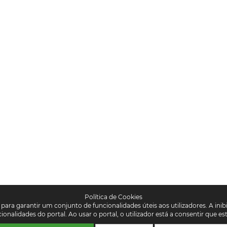
Política de Cookies
para garantir um conjunto de funcionalidades úteis aos utilizadores. A inibi
onalidades do portal. Ao usar o portal, o utilizador está a consentir que 