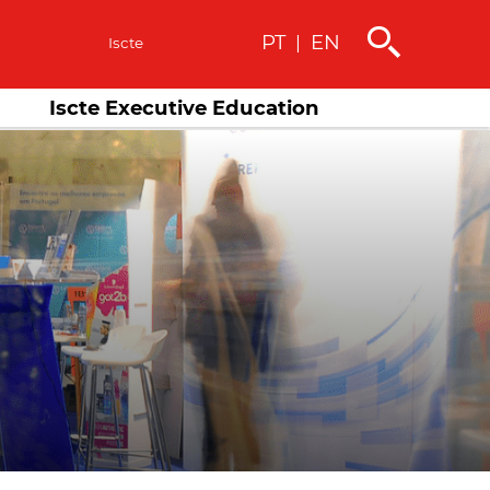
PT
EN
|
s
Iscte
Iscte Executive Education