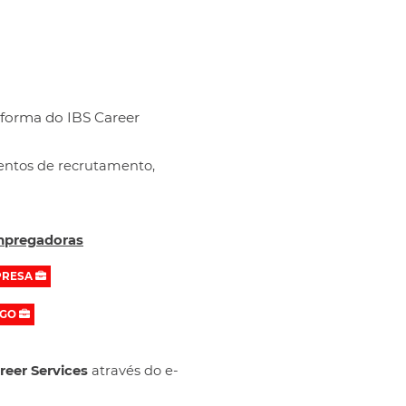
aforma do IBS Career
ventos de recrutamento,
Empregadoras
PRESA
EGO
reer Services
através do e-