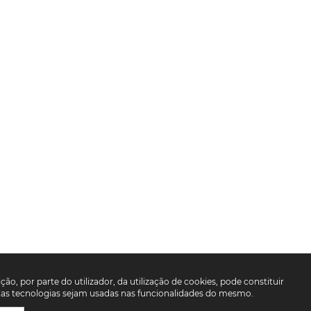
ção, por parte do utilizador, da utilização de cookies, pode constituir
estas tecnologias sejam usadas nas funcionalidades do mesmo.