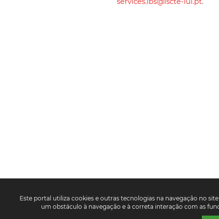
services.ibs@iscte-iul.pt
.
Este portal utiliza cookies e outras tecnologias na navegação no site 
um obstáculo à navegação e à correta interação com as funci