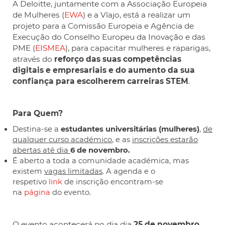
A Deloitte, juntamente com a Associação Europeia
de Mulheres (
EWA
) e a Vlajo, está a realizar um
projeto para a Comissão Europeia e Agência de
Execução do Conselho Europeu da Inovação e das
PME (
EISMEA
), para capacitar mulheres e raparigas,
através do
reforço das suas competências
digitais e empresariais e do aumento da sua
confiança para escolherem carreiras STEM
.
Para Quem?
Destina-se a
estudantes universitárias (mulheres)
,
de
qualquer curso académico
, e as
inscrições estarão
abertas até dia
6 de novembro.
É aberto a toda a comunidade académica, mas
existem
vagas limitadas
. A agenda e o
respetivo
link
de inscrição encontram-se
na
página
do evento.
O evento acontecerá no dia dia
25 de novembro
,