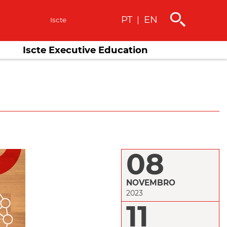
PT
EN
|
s
Iscte
Iscte Executive Education
08
NOVEMBRO
2023
11