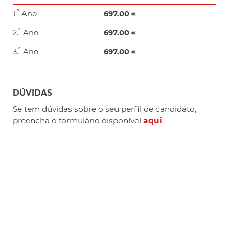
º
1.
Ano
697.00
€
º
2.
Ano
697.00
€
º
3.
Ano
697.00
€
DÚVIDAS
Se tem dúvidas sobre o seu perfil de candidato,
preencha o formulário disponível
aqui
.