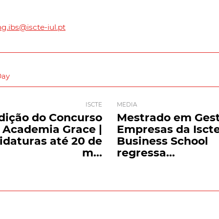
g.ibs@iscte-iul.pt
Day
ISCTE
MEDIA
Edição do Concurso
Mestrado em Ges
Academia Grace |
Empresas da Isct
idaturas até 20 de
Business School
m...
regressa...