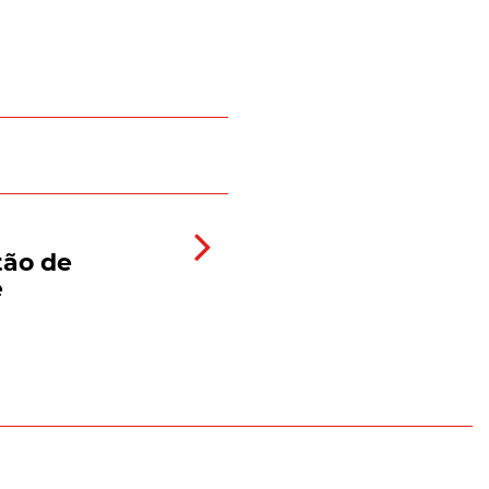
tão de
e