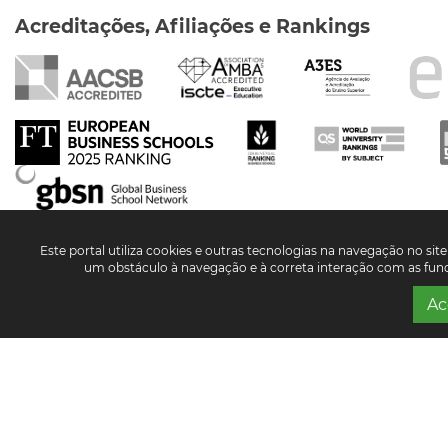
Acreditações, Afiliações e Rankings
Este portal utiliza cookies e outras tecnologias na navegação no site 
um obstáculo à navegação e à correta interação com as funci
Ac
Redes Sociais
Contacte-nos