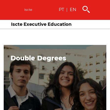
PT
EN
|
s
Iscte
Iscte Executive Education
Double Degrees