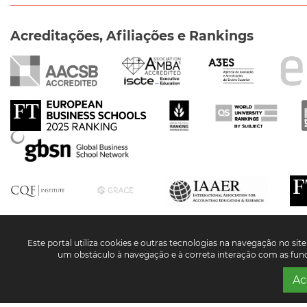
Acreditações, Afiliações e Rankings
Redes Sociais
Este portal utiliza cookies e outras tecnologias na navegação no site 
um obstáculo à navegação e à correta interação com as funci
Ac