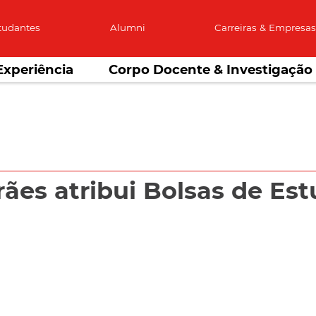
tudantes
Alumni
Carreiras & Empresa
Experiência
Corpo Docente & Investigação
rães atribui Bolsas de Es