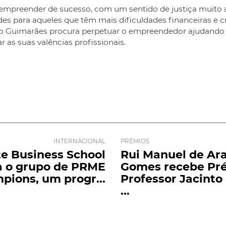
empreender de sucesso, com um sentido de justiça muito a
des para aqueles que têm mais dificuldades financeiras e c
igo Guimarães procura perpetuar o empreendedor ajudando 
 as suas valências profissionais.
INTERNACIONAL
PRÉMIOS
te Business School
Rui Manuel de Ar
a o grupo de PRME
Gomes recebe Pr
pions, um progr...
Professor Jacinto
...