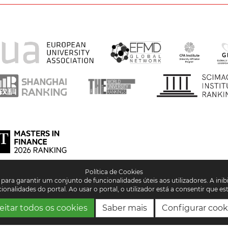
Política de Cookies
para garantir um conjunto de funcionalidades úteis aos utilizadores. A inibi
onalidades do portal. Ao usar o portal, o utilizador está a consentir que 
eitar todos os cookies
Saber mais
Configurar cook