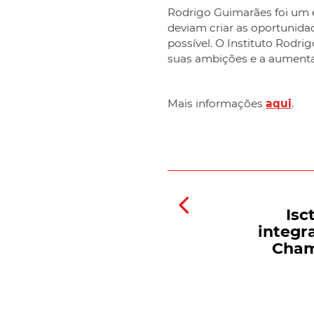
Rodrigo Guimarães foi um 
deviam criar as oportunida
possível. O Instituto Rodr
suas ambições e a aumentar
Mais informações
aqui
.
Isc
integr
Cham