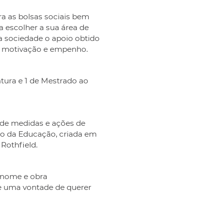
a as bolsas sociais bem
 escolher a sua área de
a sociedade o apoio obtido
a, motivação e empenho.
atura e 1 de Mestrado ao
 de medidas e ações de
ão da Educação, criada em
 Rothfield.
 nome e obra
e uma vontade de querer