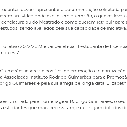
studantes devem apresentar a documentação solicitada par
iarem um vídeo onde expliquem quem são, o que os levou a
icenciatura ou do Mestrado e como querem retribuir para 
estudos, sendo avaliados pela sua capacidade de iniciativ
o letivo 2022/2023 e vai beneficiar 1 estudante de Licenci
em questão.
 Guimarães insere-se nos fins de promoção e dinamização
 da Associação Instituto Rodrigo Guimarães para a Promoç
odrigo Guimarães e pela sua amiga de longa data, Elizabeth
rães foi criado para homenagear Rodrigo Guimarães, o seu
s estudantes que mais necessitam, e que sejam dotados d