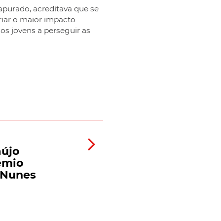
purado, acreditava que se
riar o maior impacto
os jovens a perseguir as
aújo
émio
 Nunes