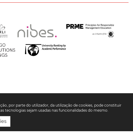
ção, por parte do utilizador, da utilização de cookies, pode constituir
estas tecnologias sejam usadas nas funcionalidades do mesmo.
ies